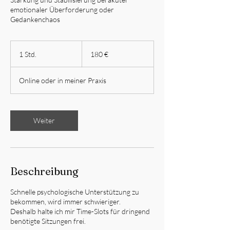
emotionaler Überforderung oder
Gedankenchaos
180
Euro
1 Std.
1
180 €
S
t
Online oder in meiner Praxis
d
Weiter
Beschreibung
Schnelle psychologische Unterstützung zu
bekommen, wird immer schwieriger.
Deshalb halte ich mir Time-Slots für dringend
benötigte Sitzungen frei.