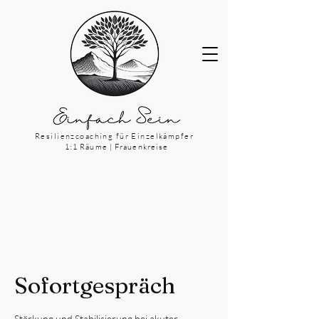
Resilienzcoaching für Einzelkämpfer
1:1 Räume | Frauenkreise
Sofortgespräch
Stärkung und Stabilisierung bei akuter