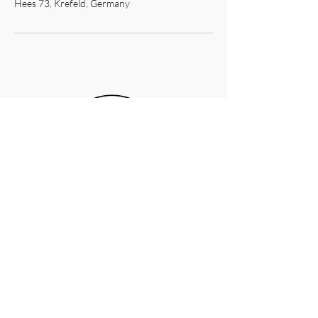
Hees 73, Krefeld, Germany
Eva Simons
+49 170 8819347
kontakt@evasimons-einfachsein.de