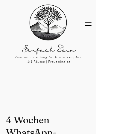
Resilienzcoaching für Einzelkämpfer
1:1 Räume | Frauenkreise
4 Wochen
WhatsApp-