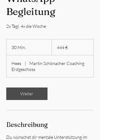
Begleitung
2x Tägl. 4x die Woche
444
Euro
30 Min.
3
444 €
0
M
Hees
|
Martin Schönacher Coaching
i
Erdgeschoss
n
.
Weiter
Beschreibung
Du wünschst dir mentale Unterstützung im