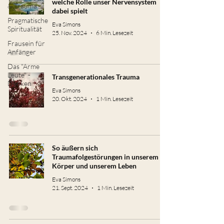
welche Rolle unser Nervensystem
& Trauma
dabei spielt
Pragmatische
Eva Simons
Spiritualität
25. Nov. 2024
6 Min. Lesezeit
Frausein für
Anfänger
Das "Arme
Leute" -
Transgenerationales Trauma
Denken
Eva Simons
20. Okt. 2024
1 Min. Lesezeit
So äußern sich
Traumafolgestörungen in unserem
Körper und unserem Leben
Eva Simons
21. Sept. 2024
1 Min. Lesezeit