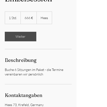
666
Euro
1 Std.
1
666 €
Hees
S
t
d
Weiter
Beschreibung
Buche 6 Sitzungen im Paket - die Termine
vereinbaren wir persönlich
Kontaktangaben
Hees 73, Krefeld, Germany