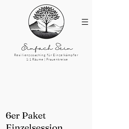
Resilienzcoaching für Einzelkämpfer
1:1 Räume | Frauenkreise
6er Paket
Einzelsession